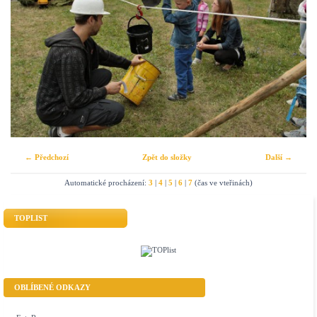
← Předchozí
Zpět do složky
Další →
Automatické procházení:
3
|
4
|
5
|
6
|
7
(čas ve vteřinách)
TOPLIST
OBLÍBENÉ ODKAZY