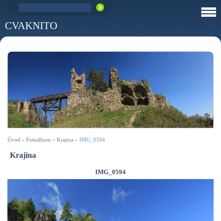
CVAKNITO
Úvod
»
Fotoalbum
»
Krajina
»
IMG_0594
Krajina
IMG_0594