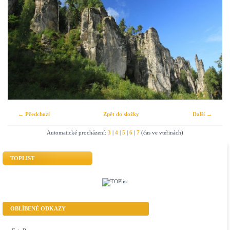
← Předchozí
Zpět do složky
Další →
Automatické procházení:
3
|
4
|
5
|
6
|
7
(čas ve vteřinách)
TOPLIST
OBLÍBENÉ ODKAZY