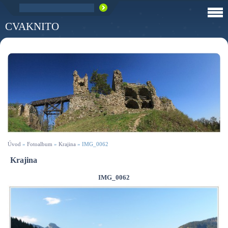
CVAKNITO
Úvod
»
Fotoalbum
»
Krajina
»
IMG_0062
Krajina
IMG_0062