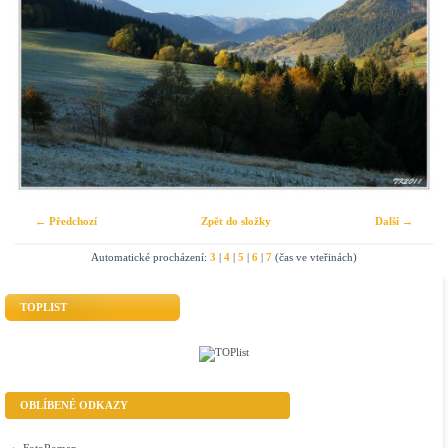
← Předchozí
Zpět do složky
Další →
Automatické procházení:
3
|
4
|
5
|
6
|
7
(čas ve vteřinách)
TOPLIST
OBLÍBENÉ ODKAZY