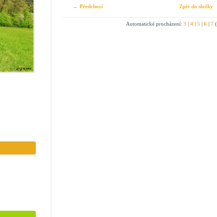
← Předchozí
Zpět do složky
Automatické procházení:
3
|
4
|
5
|
6
|
7
(