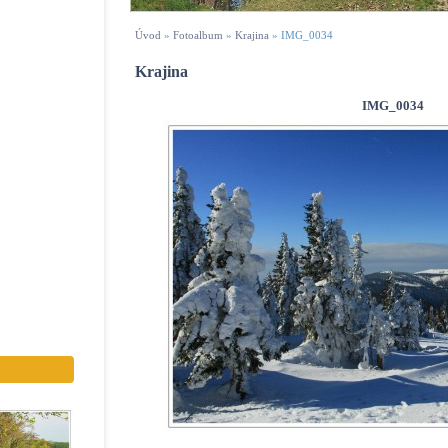
Úvod
»
Fotoalbum
»
Krajina
»
IMG_0034
Krajina
IMG_0034