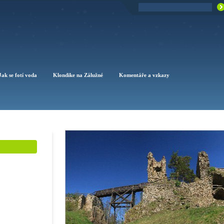
Jak se fotí voda
Klondike na Zálužné
Komentáře a vzkazy