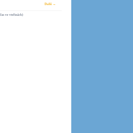
Další →
čas ve vteřinách)