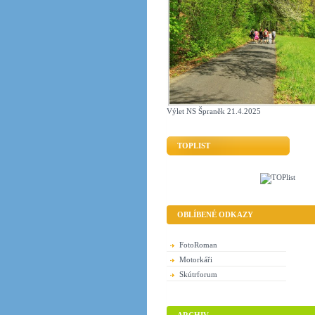
Výlet NS Špraněk 21.4.2025
TOPLIST
OBLÍBENÉ ODKAZY
FotoRoman
Motorkáři
Skútrforum
ARCHIV