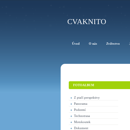
CVAKNITO
Úvod
O nás
Zvířectvo
FOTOALBUM
Z ptačí perspektivy
Panorama
Podzemí
Technotrasa
Motokoutek
Dokument