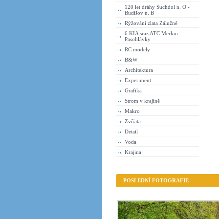
120 let dráhy Suchdol n. O -
Budišov n. B
Rýžování zlata Zálužné
6.KIA sraz ATC Merkur
Pasohlávky
RC modely
B&W
Architektura
Experiment
Grafika
Strom v krajině
Makro
Zvířata
Detail
Voda
Krajina
POSLEDNÍ FOTOGRAFIE