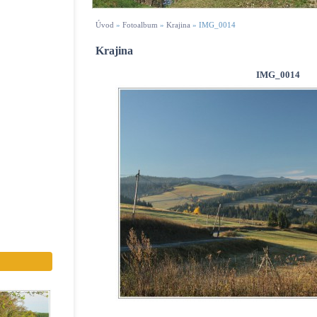
Úvod
»
Fotoalbum
»
Krajina
»
IMG_0014
Krajina
IMG_0014