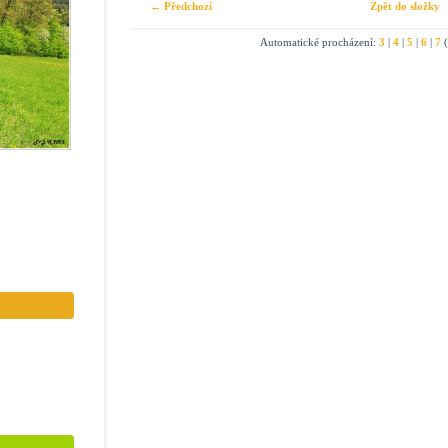
← Předchozí
Zpět do složky
Automatické procházení:
3
|
4
|
5
|
6
|
7
(