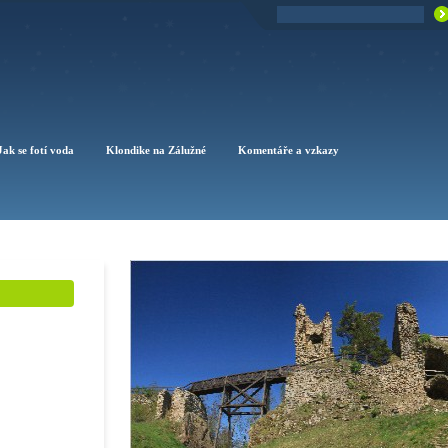
Jak se fotí voda
Klondike na Zálužné
Komentáře a vzkazy