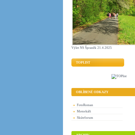
Výlet NS Špraněk 21.4.2025
TOPLIST
OBLÍBENÉ ODKAZY
FotoRoman
Motorkáři
Skútrforum
ARCHIV