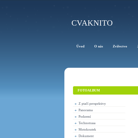
CVAKNITO
Úvod
O nás
Zvířectvo
FOTOALBUM
Z ptačí perspektivy
Panorama
Podzemí
Technotrasa
Motokoutek
Dokument