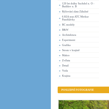
120 let dráhy Suchdol n. O -
Budišov n. B
Rýžování zlata Zálužné
6.KIA sraz ATC Merkur
Pasohlávky
RC modely
B&W
Architektura
Experiment
Grafika
Strom v krajině
Makro
Zvířata
Detail
Voda
Krajina
POSLEDNÍ FOTOGRAFIE