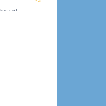
Další →
čas ve vteřinách)