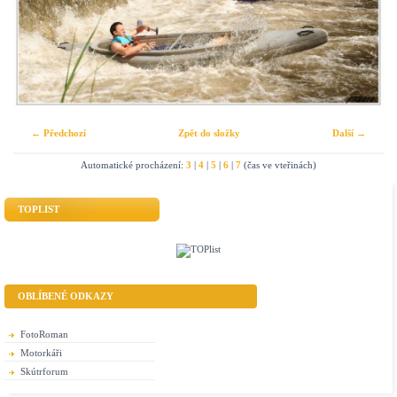
← Předchozí
Zpět do složky
Další →
Automatické procházení:
3
|
4
|
5
|
6
|
7
(čas ve vteřinách)
TOPLIST
OBLÍBENÉ ODKAZY
FotoRoman
Motorkáři
Skútrforum