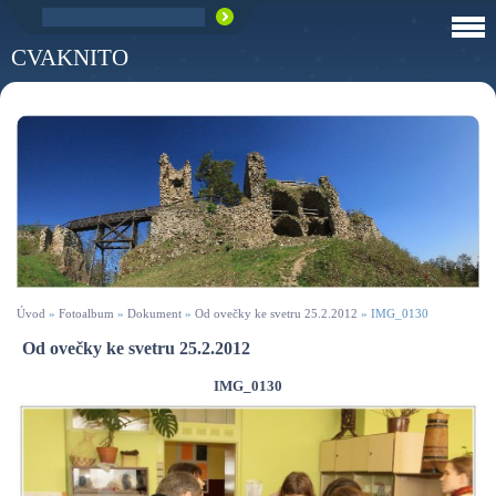
CVAKNITO
Úvod
»
Fotoalbum
»
Dokument
»
Od ovečky ke svetru 25.2.2012
»
IMG_0130
Od ovečky ke svetru 25.2.2012
IMG_0130