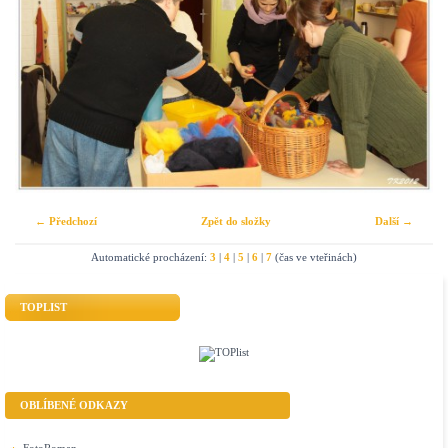
← Předchozí
Zpět do složky
Další →
Automatické procházení:
3
|
4
|
5
|
6
|
7
(čas ve vteřinách)
TOPLIST
OBLÍBENÉ ODKAZY