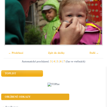
← Předchozí
Zpět do složky
Další →
Automatické procházení:
3
|
4
|
5
|
6
|
7
(čas ve vteřinách)
TOPLIST
OBLÍBENÉ ODKAZY