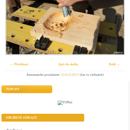
← Předchozí
Zpět do složky
Další →
Automatické procházení:
3
|
4
|
5
|
6
|
7
(čas ve vteřinách)
TOPLIST
OBLÍBENÉ ODKAZY