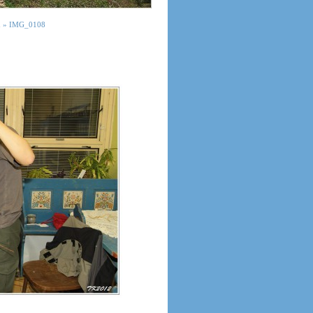
u
»
IMG_0108