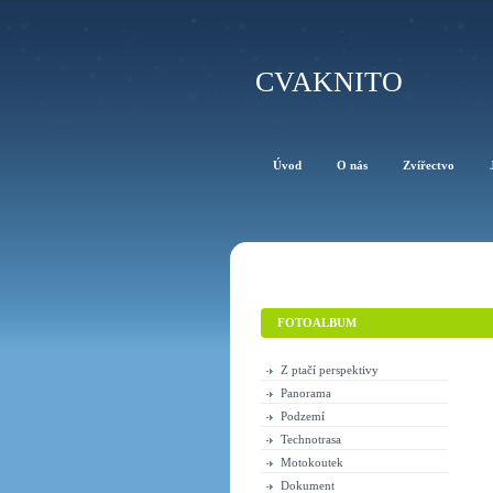
CVAKNITO
Úvod
O nás
Zvířectvo
FOTOALBUM
Z ptačí perspektivy
Panorama
Podzemí
Technotrasa
Motokoutek
Dokument