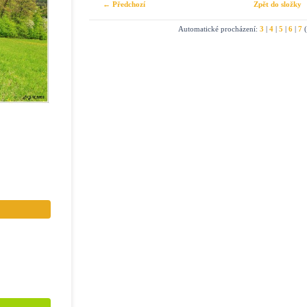
← Předchozí
Zpět do složky
Automatické procházení:
3
|
4
|
5
|
6
|
7
(