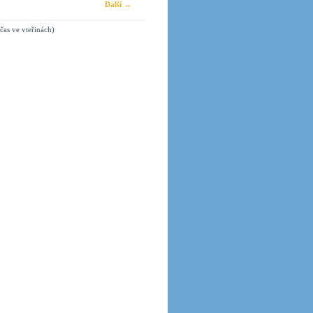
Další →
čas ve vteřinách)