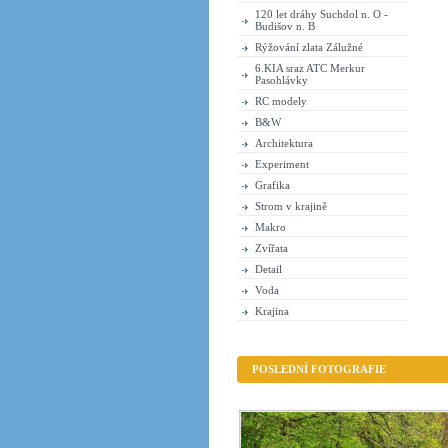
120 let dráhy Suchdol n. O -
Budišov n. B
Rýžování zlata Zálužné
6.KIA sraz ATC Merkur
Pasohlávky
RC modely
B&W
Architektura
Experiment
Grafika
Strom v krajině
Makro
Zvířata
Detail
Voda
Krajina
POSLEDNÍ FOTOGRAFIE