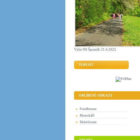
Výlet NS Špraněk 21.4.2025
TOPLIST
OBLÍBENÉ ODKAZY
FotoRoman
Motorkáři
Skútrforum
ARCHIV