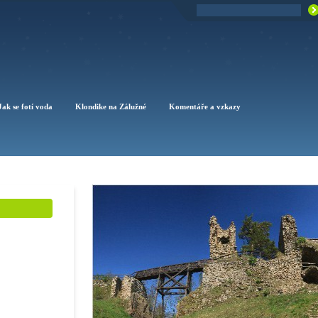
Jak se fotí voda
Klondike na Zálužné
Komentáře a vzkazy