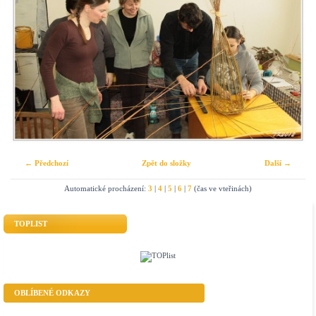
← Předchozí
Zpět do složky
Další →
Automatické procházení:
3
|
4
|
5
|
6
|
7
(čas ve vteřinách)
TOPLIST
OBLÍBENÉ ODKAZY