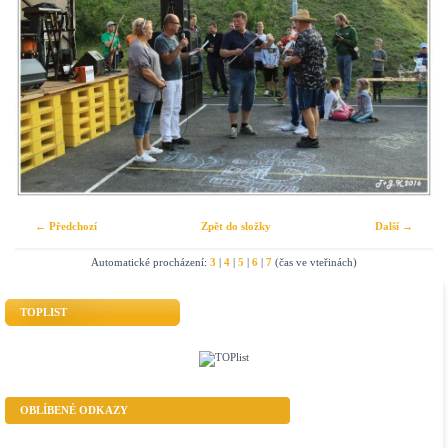
← Předchozí
Zpět do složky
Další →
Automatické procházení:
3
|
4
|
5
|
6
|
7
(čas ve vteřinách)
TOPLIST
OBLÍBENÉ ODKAZY