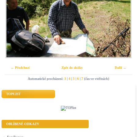
← Předchozí
Zpět do složky
Další →
Automatické procházení:
3
|
4
|
5
|
6
|
7
(čas ve vteřinách)
TOPLIST
OBLÍBENÉ ODKAZY