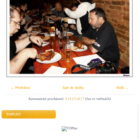
← Předchozí
Zpět do složky
Další →
Automatické procházení:
3
|
4
|
5
|
6
|
7
(čas ve vteřinách)
TOPLIST