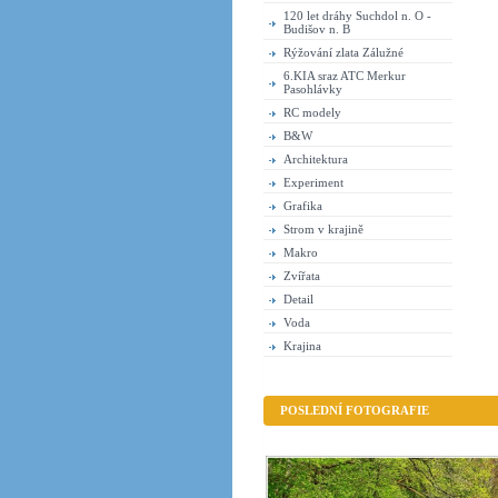
120 let dráhy Suchdol n. O -
Budišov n. B
Rýžování zlata Zálužné
6.KIA sraz ATC Merkur
Pasohlávky
RC modely
B&W
Architektura
Experiment
Grafika
Strom v krajině
Makro
Zvířata
Detail
Voda
Krajina
POSLEDNÍ FOTOGRAFIE