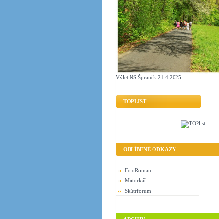
Výlet NS Špraněk 21.4.2025
TOPLIST
OBLÍBENÉ ODKAZY
FotoRoman
Motorkáři
Skútrforum
ARCHIV