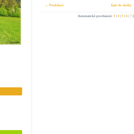
← Předchozí
Zpět do složky
Automatické procházení:
3
|
4
|
5
|
6
|
7
(