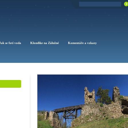
Jak se fotí voda
Klondike na Zálužné
Komentáře a vzkazy