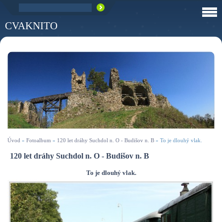
CVAKNITO
Úvod
»
Fotoalbum
»
120 let dráhy Suchdol n. O - Budišov n. B
»
To je dlouhý vlak.
120 let dráhy Suchdol n. O - Budišov n. B
To je dlouhý vlak.