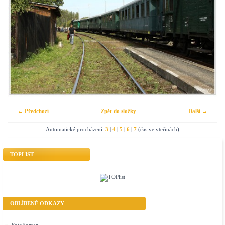
← Předchozí
Zpět do složky
Další →
Automatické procházení:
3
|
4
|
5
|
6
|
7
(čas ve vteřinách)
TOPLIST
OBLÍBENÉ ODKAZY